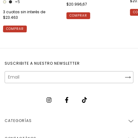
$20
+5
$20.996,67
3
cuotas sin interés de
CO
COMPRAR
$23.463
COMPRAR
SUSCRIBITE A NUESTRO NEWSLETTER
CATEGORÍAS