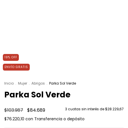
19
%
OFF
ENVÍO GRATIS
Inicio
.
Mujer
.
Abrigos
.
Parka Sol Verde
Parka Sol Verde
3
cuotas sin interés de
$28.229,67
$103.987
$84.689
$76.220,10
con
Transferencia o depósito