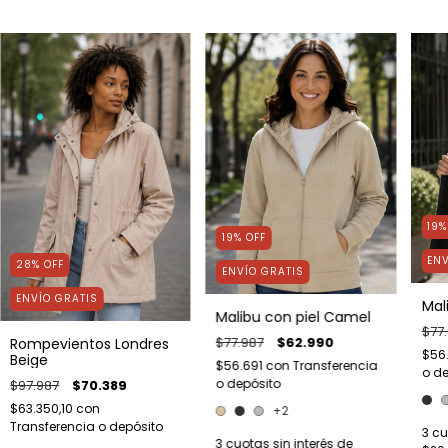
19
19
%
OFF
ENV
28
%
OFF
ENVÍO GRATIS
ENVÍO GRATIS
Mal
Malibu con piel Camel
$77
$77.987
$62.990
Rompevientos Londres
$56
Beige
$56.691
con
Transferencia
o de
o depósito
$97.987
$70.389
$63.350,10
con
+2
Transferencia o depósito
3
cu
3
cuotas sin interés de