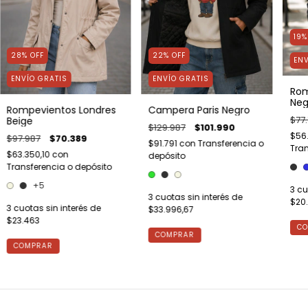
19
28
%
OFF
22
%
OFF
ENV
ENVÍO GRATIS
ENVÍO GRATIS
Rom
Neg
Rompevientos Londres
Campera Paris Negro
$77
Beige
$129.987
$101.990
$56
$97.987
$70.389
$91.791
con
Transferencia o
Tran
$63.350,10
con
depósito
Transferencia o depósito
+5
3
cu
3
cuotas sin interés de
$20.
3
cuotas sin interés de
$33.996,67
$23.463
CO
COMPRAR
COMPRAR