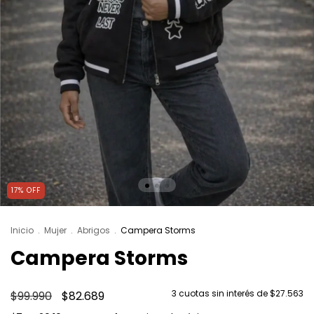
17
%
OFF
Inicio
.
Mujer
.
Abrigos
.
Campera Storms
Campera Storms
3
cuotas sin interés de
$27.563
$99.990
$82.689