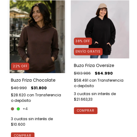
38
%
OFF
ENVÍO GRATIS
Buzo Friza Oversize
22
%
OFF
$103.986
$64.990
Buzo Friza Chocolate
$58.491
con
Transferencia
o depósito
$40.990
$31.800
3
cuotas sin interés de
$28.620
con
Transferencia
$21.663,33
o depósito
+4
COMPRAR
3
cuotas sin interés de
$10.600
COMPRAR