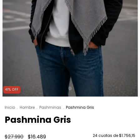
41
%
OFF
Inicio
.
Hombre
.
Pashminas
.
Pashmina Gris
Pashmina Gris
24
cuotas de
$1.756,15
$27.990
$16.489