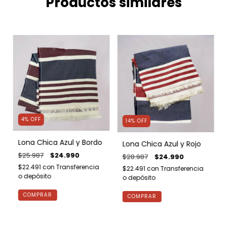
Productos similares
4
%
OFF
14
%
OFF
Lona Chica Azul y Bordo
Lona Chica Azul y Rojo
$25.987
$24.990
$28.987
$24.990
$22.491
con
Transferencia
$22.491
con
Transferencia
o depósito
o depósito
COMPRAR
COMPRAR