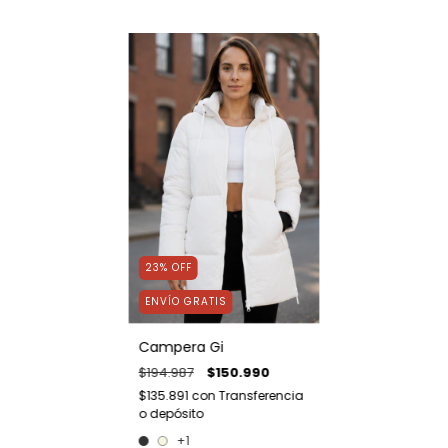
23
%
OFF
ENVÍO GRATIS
Campera Gi
$194.987
$150.990
$135.891
con
Transferencia
o depósito
+1