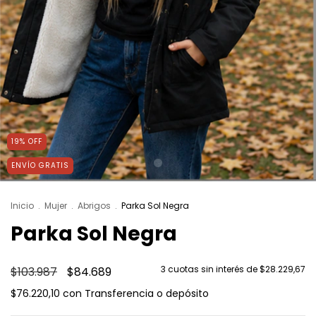
19
%
OFF
ENVÍO GRATIS
Inicio
.
Mujer
.
Abrigos
.
Parka Sol Negra
Parka Sol Negra
3
cuotas sin interés de
$28.229,67
$103.987
$84.689
$76.220,10
con
Transferencia o depósito