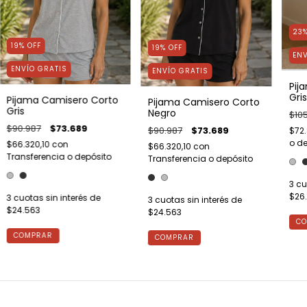
23
19
%
OFF
19
%
OFF
ENV
ENVÍO GRATIS
ENVÍO GRATIS
Pij
Gris
Pijama Camisero Corto
Pijama Camisero Corto
Gris
Negro
$105
$90.987
$73.689
$90.987
$73.689
$72
o de
$66.320,10
con
$66.320,10
con
Transferencia o depósito
Transferencia o depósito
3
cu
$26
3
cuotas sin interés de
3
cuotas sin interés de
$24.563
$24.563
CO
COMPRAR
COMPRAR