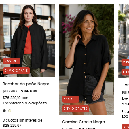
28
%
OFF
24
ENVÍO GRATIS
ENV
Bomber de paño Negro
Cam
$116.987
$84.689
$81.
$76.220,10
con
$55
34
%
OFF
Transferencia o depósito
o de
ENVÍO GRATIS
3
cu
$20.
3
cuotas sin interés de
Camisa Grecia Negra
$28.229,67
CO