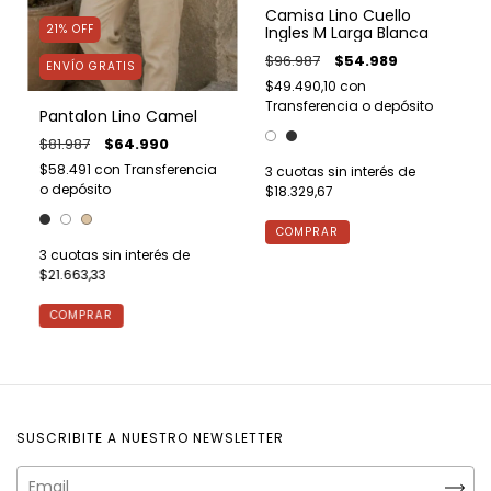
Camisa Lino Cuello
21
%
OFF
Ingles M Larga Blanca
$96.987
$54.989
ENVÍO GRATIS
$49.490,10
con
Transferencia o depósito
Pantalon Lino Camel
$81.987
$64.990
$58.491
con
Transferencia
3
cuotas sin interés de
o depósito
$18.329,67
COMPRAR
3
cuotas sin interés de
$21.663,33
COMPRAR
SUSCRIBITE A NUESTRO NEWSLETTER