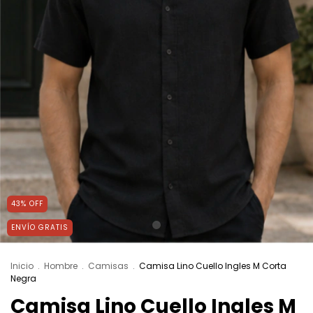
43
%
OFF
ENVÍO GRATIS
Inicio
.
Hombre
.
Camisas
.
Camisa Lino Cuello Ingles M Corta
Negra
Camisa Lino Cuello Ingles M