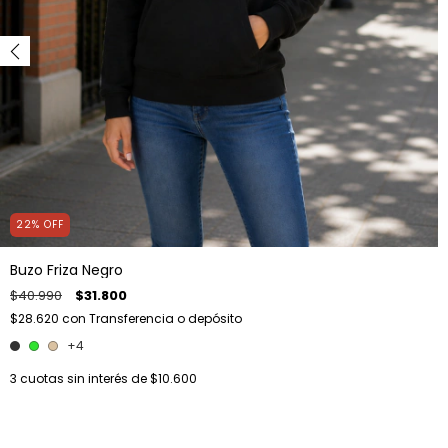
22
%
OFF
Buzo Friza Negro
$40.990
$31.800
$28.620
con
Transferencia o depósito
+4
3
cuotas sin interés de
$10.600