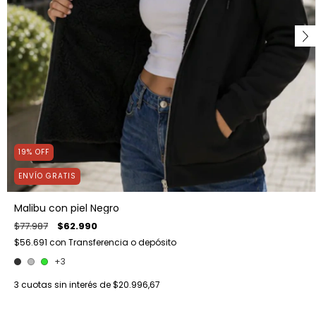
19
%
OFF
ENVÍO GRATIS
Malibu con piel Negro
$77.987
$62.990
$56.691
con
Transferencia o depósito
+3
3
cuotas sin interés de
$20.996,67