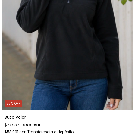
23
%
OFF
Buzo Polar
$77.987
$59.990
$53.991
con
Transferencia o depósito