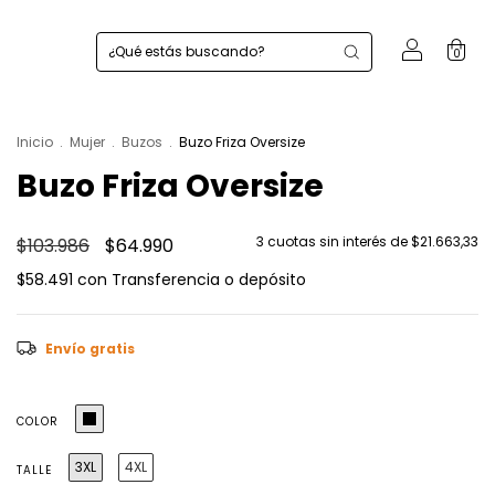
0
Inicio
.
Mujer
.
Buzos
.
Buzo Friza Oversize
Buzo Friza Oversize
3
cuotas sin interés de
$21.663,33
$103.986
$64.990
$58.491
con
Transferencia o depósito
Envío gratis
COLOR
3XL
4XL
TALLE