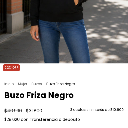
22
%
OFF
Inicio
.
Mujer
.
Buzos
.
Buzo Friza Negro
Buzo Friza Negro
3
cuotas sin interés de
$10.600
$40.990
$31.800
$28.620
con
Transferencia o depósito