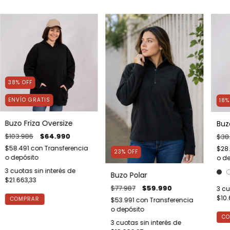
38
%
OFF
ENVÍO GRATIS
18
Buzo Friza Oversize
Buz
$103.986
$64.990
$38
$58.491
con
Transferencia
$28
23
%
OFF
o depósito
o de
3
cuotas sin interés de
Buzo Polar
$21.663,33
$77.987
$59.990
3
cu
$10
COMPRAR
$53.991
con
Transferencia
o depósito
CO
3
cuotas sin interés de