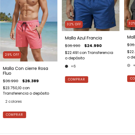
32
32
%
OFF
Mal
Malla Azul Francia
$36
$36.990
$24.990
$22
$22.491
con
Transferencia
29
%
OFF
o de
o depósito
+6
Malla Con cierre Rosa
Fluo
CO
COMPRAR
$36.990
$26.389
$23.750,10
con
Transferencia o depósito
2 colores
COMPRAR