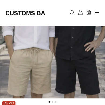
0
15
%
OFF