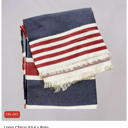
14
%
OFF
Lona Chica Azul y Rojo